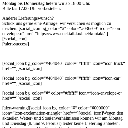
Montag bis Donnerstag liefern wir ab 18:00 Uhr.
Bitte bis 17:00 Uhr vorbestellen.
Anderer Lieferungswunsch?
Schick uns gerne eine Anfrage, wir versuchen es möglich zu
machen: [social_icon bg_color=“#“ color=“#036e09″ icon=“icon-
envelope-o“ href=“https://www.cocktail-taxi.net/kontakt/“]
[/social_icon]
[/alert-success]
[social_icon bg_color=“#404040″ color=“#ffffff“ icon=“icon-truck“
href=““][/social_icon]
[social_icon bg_color=“#404040″ color=“#ffffff“ icon=“icon-car“
href=““][/social_icon]
[social_icon bg_color=“#“ color=“#ffffff“ icon=“icon-envelope-o“
href=““][/social_icon]
[alert-warning][social_icon bg_color=“#“ color=“#000000″
icon=“icon-exclamation-triangle“ href=““][/social_icon]
Wegen den
aktuellen Wetter- und Straßenverhältnissen können wir am Montag
und Dienstag (8. und 9. Februar) leider keine Lieferung anbieten.