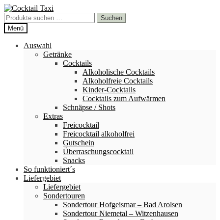
Zur
Zum
Navigation
Inhalt
Suchen
Suchen
springen
springen
nach:
Menü
Auswahl
Getränke
Cocktails
Alkoholische Cocktails
Alkoholfreie Cocktails
Kinder-Cocktails
Cocktails zum Aufwärmen
Schnäpse / Shots
Extras
Freicocktail
Freicocktail alkoholfrei
Gutschein
Überraschungscocktail
Snacks
So funktioniert´s
Liefergebiet
Liefergebiet
Sondertouren
Sondertour Hofgeismar – Bad Arolsen
Sondertour Niemetal – Witzenhausen