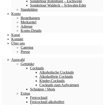
Sondertour Rotenburg – Eschwege
Sondertour Waldeck – Schwalm-Eder
Standplätze
Konto
Bestellungen
Merkzettel
Adresse
Konto-Details
Kasse
Kontakt
Über uns
Catering
Presse
Auswahl
Getränke
Cocktails
Alkoholische Cocktails
Alkoholfreie Cocktails
Kinder-Cocktails
Cocktails zum Aufwärmen
Schnäpse / Shots
Extras
Freicocktail
Freicocktail alkoholfrei