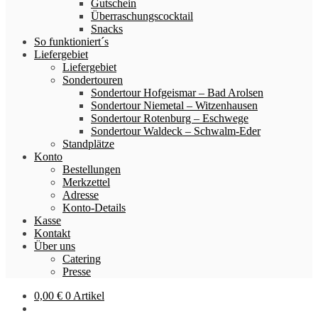
Gutschein
Überraschungscocktail
Snacks
So funktioniert´s
Liefergebiet
Liefergebiet
Sondertouren
Sondertour Hofgeismar – Bad Arolsen
Sondertour Niemetal – Witzenhausen
Sondertour Rotenburg – Eschwege
Sondertour Waldeck – Schwalm-Eder
Standplätze
Konto
Bestellungen
Merkzettel
Adresse
Konto-Details
Kasse
Kontakt
Über uns
Catering
Presse
0,00
€
0 Artikel