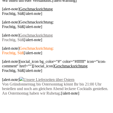
Wir bitten um euer Verständnis.
[/alert-warning]
[alert-note]
Geschmacksrichtung
Fruchtig, Süß
[/alert-note]
[alert-note]Geschmacksrichtung:
Fruchtig, Süß[/alert-note]
[alert-note]
Geschmacksrichtung
Fruchtig, Süß
[/alert-note]
[alert-note]
Geschmacksrichtung:
Fruchtig, Süß
[/alert-note]
[alert-note][social_icon bg_color=“#“ color=“#ffffff“ icon=“icon-
comment“ href=““][/social_icon]
Geschmacksrichtung
Fruchtig, Süß
[/alert-note]
[alert-note]
Unsere Lieferzeiten über Ostern
Von Gründonnerstag bis Ostersonntag könnt Ihr bis 21:00 Uhr
bestellen und noch am gleichen Abend leckere Cocktails genießen.
An Ostermontag haben wir Ruhetag.
[/alert-note]