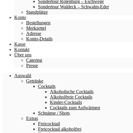
Sondertour Rotenburg – Eschwege
Sondertour Waldeck – Schwalm-Eder
Standplätze
Konto
Bestellungen
Merkzettel
Adresse
Konto-Details
Kasse
Kontakt
Über uns
Catering
Presse
Auswahl
Getränke
Cocktails
Alkoholische Cocktails
Alkoholfreie Cocktails
Kinder-Cocktails
Cocktails zum Aufwärmen
Schnäpse / Shots
Extras
Freicocktail
Freicocktail alkoholfrei