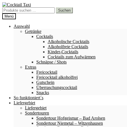
Zur
Zum
Navigation
Inhalt
Suchen
Suchen
springen
springen
nach:
Menü
Auswahl
Getränke
Cocktails
Alkoholische Cocktails
Alkoholfreie Cocktails
Kinder-Cocktails
Cocktails zum Aufwärmen
Schnäpse / Shots
Extras
Freicocktail
Freicocktail alkoholfrei
Gutschein
Überraschungscocktail
Snacks
So funktioniert´s
Liefergebiet
Liefergebiet
Sondertouren
Sondertour Hofgeismar – Bad Arolsen
Sondertour Niemetal – Witzenhausen