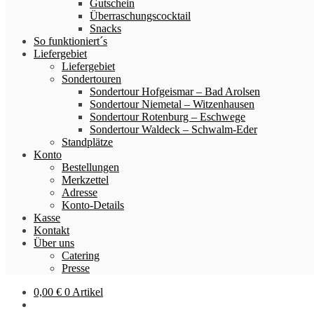
Gutschein
Überraschungscocktail
Snacks
So funktioniert´s
Liefergebiet
Liefergebiet
Sondertouren
Sondertour Hofgeismar – Bad Arolsen
Sondertour Niemetal – Witzenhausen
Sondertour Rotenburg – Eschwege
Sondertour Waldeck – Schwalm-Eder
Standplätze
Konto
Bestellungen
Merkzettel
Adresse
Konto-Details
Kasse
Kontakt
Über uns
Catering
Presse
0,00
€
0 Artikel