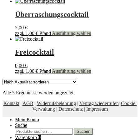
Produkt
weist
mehrere
Überraschungscocktail
Varianten
auf.
7,00
€
Die
zzgl.
1,00
€
Pfand
Ausführung wählen
Optionen
können
auf
Freicocktail
der
Produktseite
gewählt
0,00
€
werden
zzgl.
1,00
€
Pfand
Ausführung wählen
Nach
Alle 5 Ergebnisse werden angezeigt
Aktualität
Kontakt
|
AGB
|
Widerrufsbelehrung
|
Vertrag wiederrufen
|
Cookie-
sortiert
Verwaltung
|
Datenschutz
|
Impressum
Mein Konto
Suche
Suchen
Suchen
nach:
Warenkorb
0