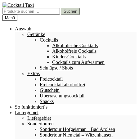
Zur
Zum
Navigation
Inhalt
Suchen
Suchen
springen
springen
nach:
Menü
Auswahl
Getränke
Cocktails
Alkoholische Cocktails
Alkoholfreie Cocktails
Kinder-Cocktails
Cocktails zum Aufwärmen
Schnäpse / Shots
Extras
Freicocktail
Freicocktail alkoholfrei
Gutschein
Überraschungscocktail
Snacks
So funktioniert´s
Liefergebiet
Liefergebiet
Sondertouren
Sondertour Hofgeismar – Bad Arolsen
Sondertour Niemetal – Witzenhausen