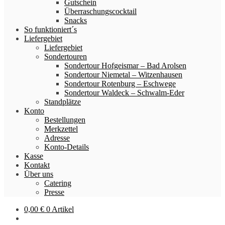
Gutschein
Überraschungscocktail
Snacks
So funktioniert´s
Liefergebiet
Liefergebiet
Sondertouren
Sondertour Hofgeismar – Bad Arolsen
Sondertour Niemetal – Witzenhausen
Sondertour Rotenburg – Eschwege
Sondertour Waldeck – Schwalm-Eder
Standplätze
Konto
Bestellungen
Merkzettel
Adresse
Konto-Details
Kasse
Kontakt
Über uns
Catering
Presse
0,00
€
0 Artikel