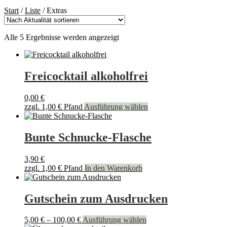
Start
/
Liste
/
Extras
Nach
Alle 5 Ergebnisse werden angezeigt
Aktualität
sortiert
Freicocktail alkoholfrei
0,00
€
zzgl.
1,00
€
Pfand
Ausführung wählen
Bunte Schnucke-Flasche
3,90
€
zzgl.
1,00
€
Pfand
In den Warenkorb
Gutschein zum Ausdrucken
Dieses
5,00
€
–
100,00
€
Ausführung wählen