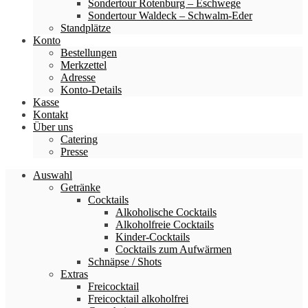
Sondertour Rotenburg – Eschwege
Sondertour Waldeck – Schwalm-Eder
Standplätze
Konto
Bestellungen
Merkzettel
Adresse
Konto-Details
Kasse
Kontakt
Über uns
Catering
Presse
Auswahl
Getränke
Cocktails
Alkoholische Cocktails
Alkoholfreie Cocktails
Kinder-Cocktails
Cocktails zum Aufwärmen
Schnäpse / Shots
Extras
Freicocktail
Freicocktail alkoholfrei