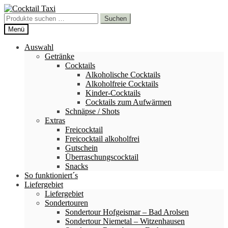
Zur
Zum
Navigation
Inhalt
Suchen
Suchen
springen
springen
nach:
Menü
Auswahl
Getränke
Cocktails
Alkoholische Cocktails
Alkoholfreie Cocktails
Kinder-Cocktails
Cocktails zum Aufwärmen
Schnäpse / Shots
Extras
Freicocktail
Freicocktail alkoholfrei
Gutschein
Überraschungscocktail
Snacks
So funktioniert´s
Liefergebiet
Liefergebiet
Sondertouren
Sondertour Hofgeismar – Bad Arolsen
Sondertour Niemetal – Witzenhausen