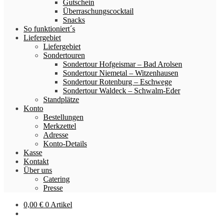
Gutschein
Überraschungscocktail
Snacks
So funktioniert´s
Liefergebiet
Liefergebiet
Sondertouren
Sondertour Hofgeismar – Bad Arolsen
Sondertour Niemetal – Witzenhausen
Sondertour Rotenburg – Eschwege
Sondertour Waldeck – Schwalm-Eder
Standplätze
Konto
Bestellungen
Merkzettel
Adresse
Konto-Details
Kasse
Kontakt
Über uns
Catering
Presse
0,00
€
0 Artikel