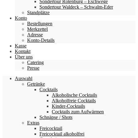
Sondertour Rotenburg – Eschwege
Sondertour Waldeck – Schwalm-Eder
Standplätze
Konto
Bestellungen
Merkzettel
Adresse
Konto-Details
Kasse
Kontakt
Über uns
Catering
Presse
Auswahl
Getränke
Cocktails
Alkoholische Cocktails
Alkoholfreie Cocktails
Kinder-Cocktails
Cocktails zum Aufwärmen
Schnäpse / Shots
Extras
Freicocktail
Freicocktail alkoholfrei