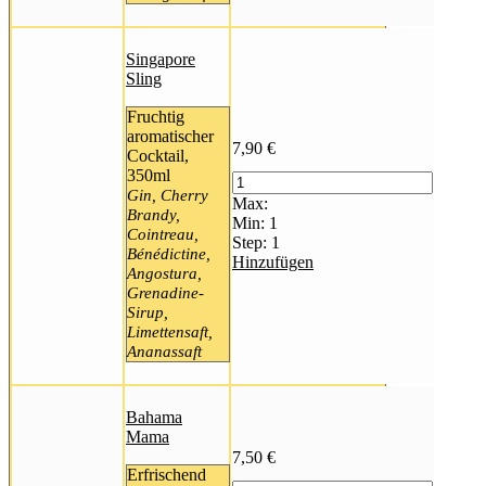
Singapore
Sling
Fruchtig
aromatischer
7,90
€
Cocktail,
350ml
Gin, Cherry
Max:
Brandy,
Min:
1
Cointreau,
Step:
1
Bénédictine,
Hinzufügen
Angostura,
Grenadine-
Sirup,
Limettensaft,
Ananassaft
Bahama
Mama
7,50
€
Erfrischend