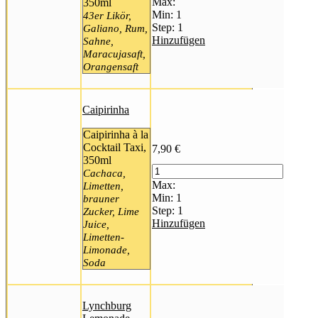
Max:
350ml
Min:
1
43er Likör,
Step:
1
Galiano, Rum,
Hinzufügen
Sahne,
Maracujasaft,
Orangensaft
Caipirinha
Caipirinha à la
Cocktail Taxi,
7,90
€
350ml
Cachaca,
Max:
Limetten,
Min:
1
brauner
Step:
1
Zucker, Lime
Hinzufügen
Juice,
Limetten-
Limonade,
Soda
Lynchburg