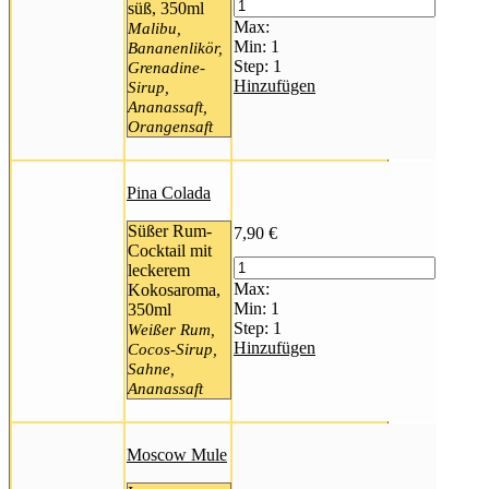
süß, 350ml
Max:
Malibu,
Min:
1
Bananenlikör,
Step:
1
Grenadine-
Hinzufügen
Sirup,
Ananassaft,
Orangensaft
Pina Colada
Süßer Rum-
7,90
€
Cocktail mit
leckerem
Max:
Kokosaroma,
Min:
1
350ml
Step:
1
Weißer Rum,
Hinzufügen
Cocos-Sirup,
Sahne,
Ananassaft
Moscow Mule