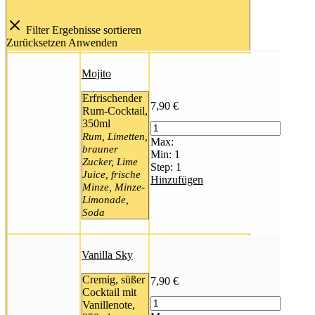
Filter
Ergebnisse sortieren
Zurücksetzen
Anwenden
Mojito
Erfrischender
7,90
€
Rum-Cocktail,
350ml
Rum, Limetten,
Max:
brauner
Min:
1
Zucker, Lime
Step:
1
Juice, frische
Hinzufügen
Minze, Minze-
Limonade,
Soda
Vanilla Sky
Cremig, süßer
7,90
€
Cocktail mit
Vanillenote,