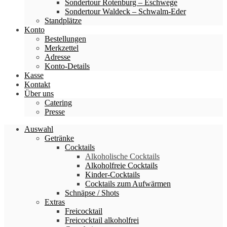
Sondertour Rotenburg – Eschwege
Sondertour Waldeck – Schwalm-Eder
Standplätze
Konto
Bestellungen
Merkzettel
Adresse
Konto-Details
Kasse
Kontakt
Über uns
Catering
Presse
Auswahl
Getränke
Cocktails
Alkoholische Cocktails
Alkoholfreie Cocktails
Kinder-Cocktails
Cocktails zum Aufwärmen
Schnäpse / Shots
Extras
Freicocktail
Freicocktail alkoholfrei