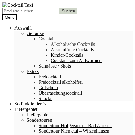
Zur
Zum
Navigation
Inhalt
Suchen
Suchen
springen
springen
nach:
Menü
Auswahl
Getränke
Cocktails
Alkoholische Cocktails
Alkoholfreie Cocktails
Kinder-Cocktails
Cocktails zum Aufwärmen
Schnäpse / Shots
Extras
Freicocktail
Freicocktail alkoholfrei
Gutschein
Überraschungscocktail
Snacks
So funktioniert´s
Liefergebiet
Liefergebiet
Sondertouren
Sondertour Hofgeismar – Bad Arolsen
Sondertour Niemetal – Witzenhausen