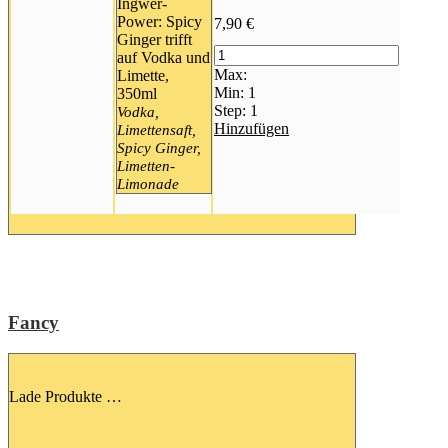
Ingwer-
Power: Spicy
7,90
€
Ginger trifft
auf Vodka und
Max:
Limette,
Min:
1
350ml
Step:
1
Vodka,
Hinzufügen
Limettensaft,
Spicy Ginger,
Limetten-
Limonade
Fancy
Lade Produkte …