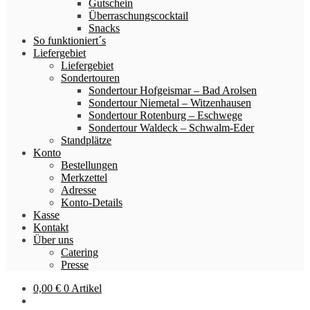
Gutschein
Überraschungscocktail
Snacks
So funktioniert´s
Liefergebiet
Liefergebiet
Sondertouren
Sondertour Hofgeismar – Bad Arolsen
Sondertour Niemetal – Witzenhausen
Sondertour Rotenburg – Eschwege
Sondertour Waldeck – Schwalm-Eder
Standplätze
Konto
Bestellungen
Merkzettel
Adresse
Konto-Details
Kasse
Kontakt
Über uns
Catering
Presse
0,00
€
0 Artikel