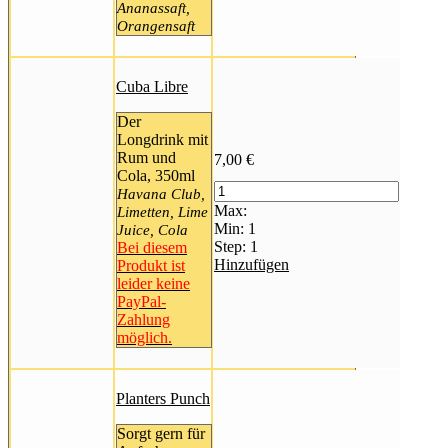
Ananassaft,
Orangensaft
Cuba Libre
Der
Longdrink mit
Rum und
7,00
€
Cola, 350ml
Havana Club,
Max:
Limetten, Lime
Min:
1
Juice, Cola
Step:
1
Bei diesem
Hinzufügen
Produkt ist
leider keine
PayPal-
Zahlung
möglich.
Planters Punch
Sorgt gern für