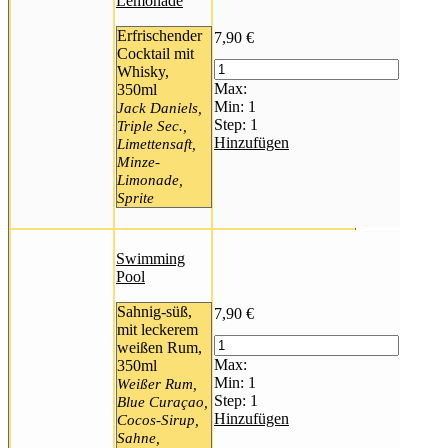
Lemonade
Erfrischender
7,90
€
Cocktail mit
Whisky,
Max:
350ml
Min:
1
Jack Daniels,
Step:
1
Triple Sec.,
Hinzufügen
Limettensaft,
Minze-
Limonade,
Sprite
Swimming
Pool
Sahnig-süß,
7,90
€
mit leckerem
weißen Rum,
Max:
350ml
Min:
1
Weißer Rum,
Step:
1
Blue Curaçao,
Hinzufügen
Cocos-Sirup,
Sahne,