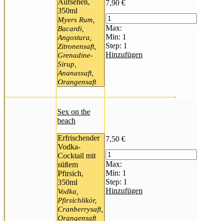
Aufsehen,
7,90
€
350ml
Myers Rum,
Max:
Bacardi,
Min:
1
Angostura,
Step:
1
Zitronensaft,
Hinzufügen
Grenadine-
Sirup,
Ananassaft,
Orangensaft
Sex on the
beach
Erfrischender
7,50
€
Vodka-
Cocktail mit
Max:
süßem
Min:
1
Pfirsich,
Step:
1
350ml
Hinzufügen
Vodka,
Pfirsichlikör,
Cranberrysaft,
Orangensaft