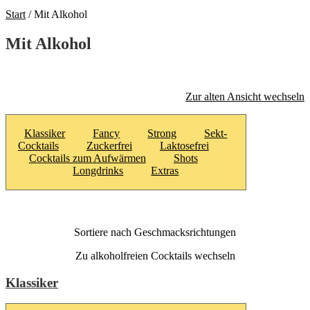
Start
/
Mit Alkohol
Mit Alkohol
Zur alten Ansicht wechseln
Klassiker
Fancy
Strong
Sekt-
Cocktails
Zuckerfrei
Laktosefrei
Cocktails zum Aufwärmen
Shots
Longdrinks
Extras
Sortiere nach Geschmacksrichtungen
Zu alkoholfreien Cocktails wechseln
Klassiker