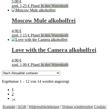
5,00
€
zzgl.
1,25
€
Pfand
In den Warenkorb
Moscow Mule alkoholfrei
4,90
€
zzgl.
1,15
€
Pfand
In den Warenkorb
Love with the Camera alkoholfrei
4,90
€
zzgl.
1,00
€
Pfand
In den Warenkorb
Nach
Ergebnisse 1 – 12 von 14 werden angezeigt
Aktualität
1
sortiert
2
→
Kontakt
|
AGB
|
Widerrufsbelehrung
|
Vertrag wiederrufen
|
Cookie-