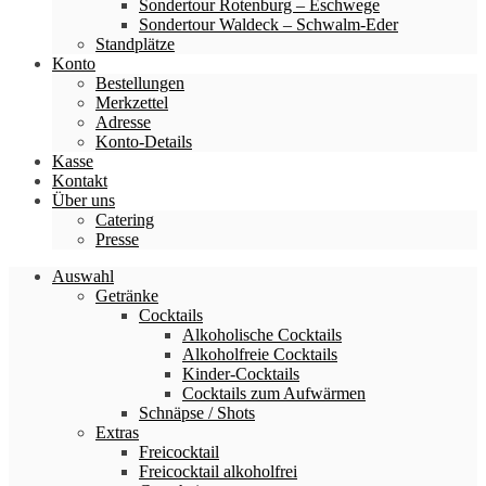
Sondertour Rotenburg – Eschwege
Sondertour Waldeck – Schwalm-Eder
Standplätze
Konto
Bestellungen
Merkzettel
Adresse
Konto-Details
Kasse
Kontakt
Über uns
Catering
Presse
Auswahl
Getränke
Cocktails
Alkoholische Cocktails
Alkoholfreie Cocktails
Kinder-Cocktails
Cocktails zum Aufwärmen
Schnäpse / Shots
Extras
Freicocktail
Freicocktail alkoholfrei