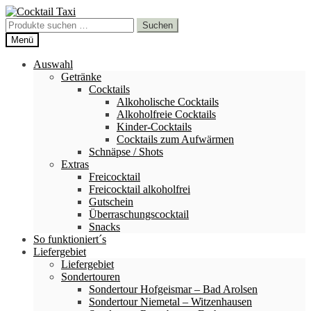
Zur
Zum
Navigation
Inhalt
Suchen
Suchen
springen
springen
nach:
Menü
Auswahl
Getränke
Cocktails
Alkoholische Cocktails
Alkoholfreie Cocktails
Kinder-Cocktails
Cocktails zum Aufwärmen
Schnäpse / Shots
Extras
Freicocktail
Freicocktail alkoholfrei
Gutschein
Überraschungscocktail
Snacks
So funktioniert´s
Liefergebiet
Liefergebiet
Sondertouren
Sondertour Hofgeismar – Bad Arolsen
Sondertour Niemetal – Witzenhausen