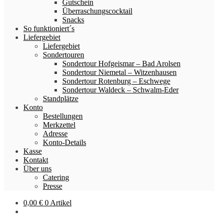
Gutschein
Überraschungscocktail
Snacks
So funktioniert´s
Liefergebiet
Liefergebiet
Sondertouren
Sondertour Hofgeismar – Bad Arolsen
Sondertour Niemetal – Witzenhausen
Sondertour Rotenburg – Eschwege
Sondertour Waldeck – Schwalm-Eder
Standplätze
Konto
Bestellungen
Merkzettel
Adresse
Konto-Details
Kasse
Kontakt
Über uns
Catering
Presse
0,00
€
0 Artikel