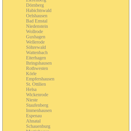
Dörnberg
Habichtswald
Oelshausen
Bad Emstal
Niedenstein
Wollrode
Guxhagen
Wellerode
Söhrewald
Wattenbach
Eiterhagen
Ihringshausen
Rothwesten
Körle
Empfershausen
St. Ottilien
Helsa
Wickenrode
Nieste
Staufenberg
Immenhausen
Espenau
Ahnatal
Schauenburg