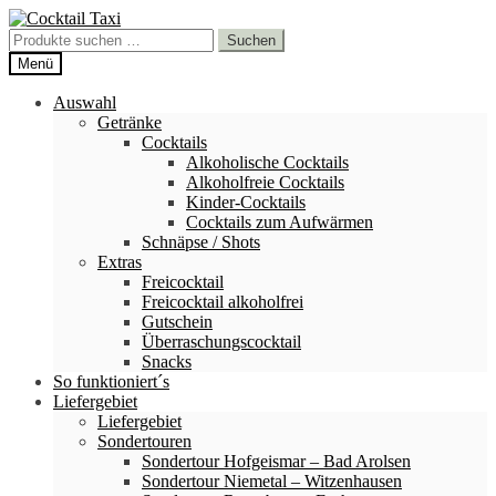
Zur
Zum
Navigation
Inhalt
Suchen
Suchen
springen
springen
nach:
Menü
Auswahl
Getränke
Cocktails
Alkoholische Cocktails
Alkoholfreie Cocktails
Kinder-Cocktails
Cocktails zum Aufwärmen
Schnäpse / Shots
Extras
Freicocktail
Freicocktail alkoholfrei
Gutschein
Überraschungscocktail
Snacks
So funktioniert´s
Liefergebiet
Liefergebiet
Sondertouren
Sondertour Hofgeismar – Bad Arolsen
Sondertour Niemetal – Witzenhausen