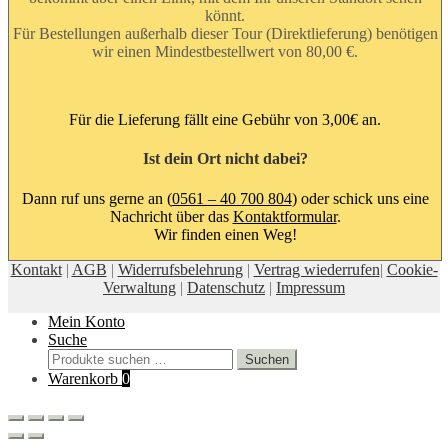
könnt.
Für Bestellungen außerhalb dieser Tour (Direktlieferung) benötigen
wir einen Mindestbestellwert von 80,00 €.
Für die Lieferung fällt eine Gebühr von 3,00€ an.
Ist dein Ort nicht dabei?
Dann ruf uns gerne an (
0561 – 40 700 804
) oder schick uns eine
Nachricht über das
Kontaktformular
.
Wir finden einen Weg!
Kontakt
|
AGB
|
Widerrufsbelehrung
|
Vertrag wiederrufen
|
Cookie-
Verwaltung
|
Datenschutz
|
Impressum
Mein Konto
Suche
Suchen
Suchen
nach:
Warenkorb
0