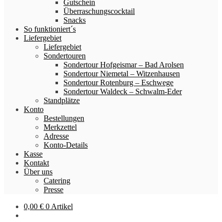
Gutschein
Überraschungscocktail
Snacks
So funktioniert´s
Liefergebiet
Liefergebiet
Sondertouren
Sondertour Hofgeismar – Bad Arolsen
Sondertour Niemetal – Witzenhausen
Sondertour Rotenburg – Eschwege
Sondertour Waldeck – Schwalm-Eder
Standplätze
Konto
Bestellungen
Merkzettel
Adresse
Konto-Details
Kasse
Kontakt
Über uns
Catering
Presse
0,00
€
0 Artikel