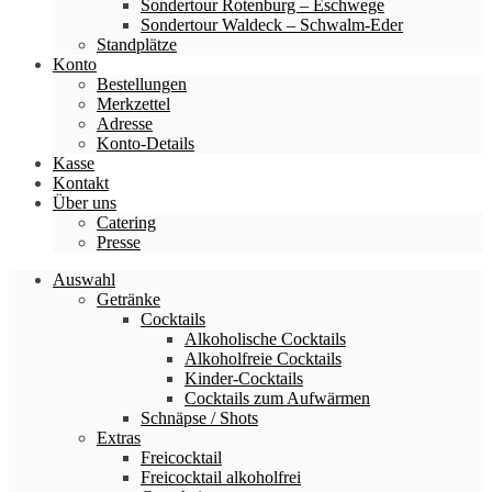
Sondertour Rotenburg – Eschwege
Sondertour Waldeck – Schwalm-Eder
Standplätze
Konto
Bestellungen
Merkzettel
Adresse
Konto-Details
Kasse
Kontakt
Über uns
Catering
Presse
Auswahl
Getränke
Cocktails
Alkoholische Cocktails
Alkoholfreie Cocktails
Kinder-Cocktails
Cocktails zum Aufwärmen
Schnäpse / Shots
Extras
Freicocktail
Freicocktail alkoholfrei