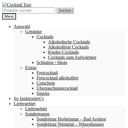
Zur
Zum
Navigation
Inhalt
Suchen
Suchen
springen
springen
nach:
Menü
Auswahl
Getränke
Cocktails
Alkoholische Cocktails
Alkoholfreie Cocktails
Kinder-Cocktails
Cocktails zum Aufwärmen
Schnäpse / Shots
Extras
Freicocktail
Freicocktail alkoholfrei
Gutschein
Überraschungscocktail
Snacks
So funktioniert´s
Liefergebiet
Liefergebiet
Sondertouren
Sondertour Hofgeismar – Bad Arolsen
Sondertour Niemetal – Witzenhausen