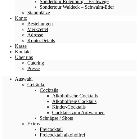
Sondertour Rotenburg – Eschwege
Sondertour Waldeck – Schwalm-Eder
Standplätze
Konto
Bestellungen
Merkzettel
Adresse
Konto-Details
Kasse
Kontakt
Über uns
Catering
Presse
Auswahl
Getränke
Cocktails
Alkoholische Cocktails
Alkoholfreie Cocktails
Kinder-Cocktails
Cocktails zum Aufwärmen
Schnäpse / Shots
Extras
Freicocktail
Freicocktail alkoholfrei