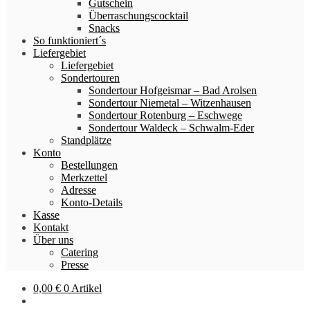
Gutschein
Überraschungscocktail
Snacks
So funktioniert´s
Liefergebiet
Liefergebiet
Sondertouren
Sondertour Hofgeismar – Bad Arolsen
Sondertour Niemetal – Witzenhausen
Sondertour Rotenburg – Eschwege
Sondertour Waldeck – Schwalm-Eder
Standplätze
Konto
Bestellungen
Merkzettel
Adresse
Konto-Details
Kasse
Kontakt
Über uns
Catering
Presse
0,00
€
0 Artikel