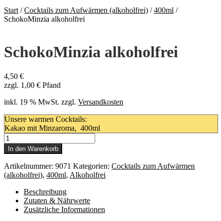
Start
/
Cocktails zum Aufwärmen (alkoholfrei)
/
400ml
/
SchokoMinzia alkoholfrei
SchokoMinzia alkoholfrei
4,50
€
zzgl.
1,00
€
Pfand
inkl. 19 % MwSt.
zzgl.
Versandkosten
Unsere warmen Cocktails:
Kakao mit Minzaroma, 400ml
SchokoMinzia
alkoholfrei
In den Warenkorb
Menge
Artikelnummer:
9071
Kategorien:
Cocktails zum Aufwärmen
(alkoholfrei)
,
400ml
,
Alkoholfrei
Beschreibung
Zutaten & Nährwerte
Zusätzliche Informationen