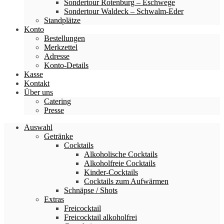
Sondertour Rotenburg – Eschwege
Sondertour Waldeck – Schwalm-Eder
Standplätze
Konto
Bestellungen
Merkzettel
Adresse
Konto-Details
Kasse
Kontakt
Über uns
Catering
Presse
Auswahl
Getränke
Cocktails
Alkoholische Cocktails
Alkoholfreie Cocktails
Kinder-Cocktails
Cocktails zum Aufwärmen
Schnäpse / Shots
Extras
Freicocktail
Freicocktail alkoholfrei