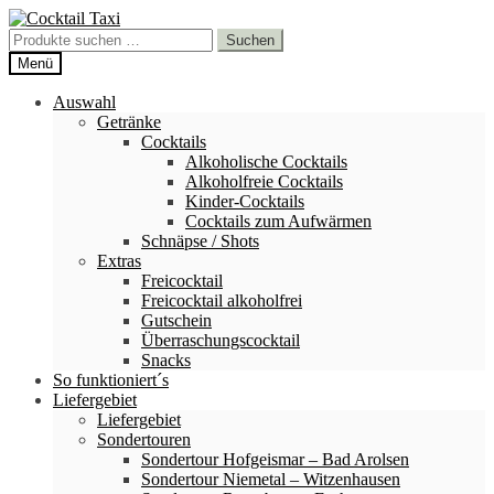
Zur
Zum
Navigation
Inhalt
Suchen
Suchen
springen
springen
nach:
Menü
Auswahl
Getränke
Cocktails
Alkoholische Cocktails
Alkoholfreie Cocktails
Kinder-Cocktails
Cocktails zum Aufwärmen
Schnäpse / Shots
Extras
Freicocktail
Freicocktail alkoholfrei
Gutschein
Überraschungscocktail
Snacks
So funktioniert´s
Liefergebiet
Liefergebiet
Sondertouren
Sondertour Hofgeismar – Bad Arolsen
Sondertour Niemetal – Witzenhausen