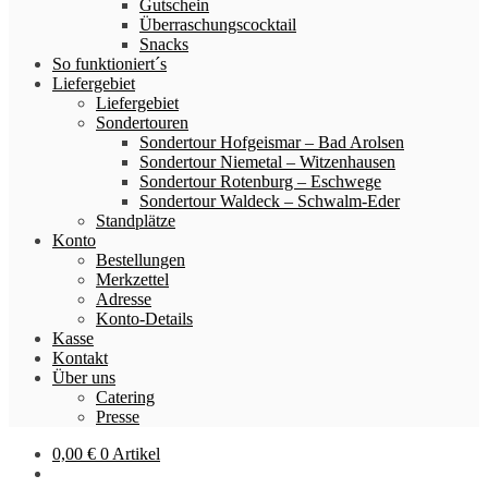
Gutschein
Überraschungscocktail
Snacks
So funktioniert´s
Liefergebiet
Liefergebiet
Sondertouren
Sondertour Hofgeismar – Bad Arolsen
Sondertour Niemetal – Witzenhausen
Sondertour Rotenburg – Eschwege
Sondertour Waldeck – Schwalm-Eder
Standplätze
Konto
Bestellungen
Merkzettel
Adresse
Konto-Details
Kasse
Kontakt
Über uns
Catering
Presse
0,00
€
0 Artikel