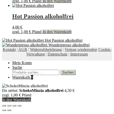
zzgl.
1,00
€
Pfand
In den Warenkorb
Hot Passion alkoholfrei
4,00
€
zzgl.
1,00
€
Pfand
In den Warenkorb
Hot Passion alkoholfrei
Wonderpresso alkoholfrei
Kontakt
|
AGB
|
Widerrufsbelehrung
|
Vertrag wiederrufen
|
Cookie-
Verwaltung
|
Datenschutz
|
Impressum
Mein Konto
Suche
Suchen
Suchen
nach:
Warenkorb
0
Du siehst:
SchokoMinzia alkoholfrei
4,50
€
zzgl.
1,00
€
Pfand
In den Warenkorb