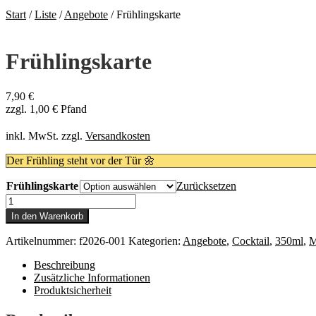
Start
/
Liste
/
Angebote
/
Frühlingskarte
Frühlingskarte
7,90
€
zzgl.
1,00
€
Pfand
inkl. MwSt.
zzgl.
Versandkosten
Der Frühling steht vor der Tür 🌼
Frühlingskarte
Zurücksetzen
Frühlingskarte
Menge
In den Warenkorb
Artikelnummer:
f2026-001
Kategorien:
Angebote
,
Cocktail
,
350ml
,
M
Beschreibung
Zusätzliche Informationen
Produktsicherheit