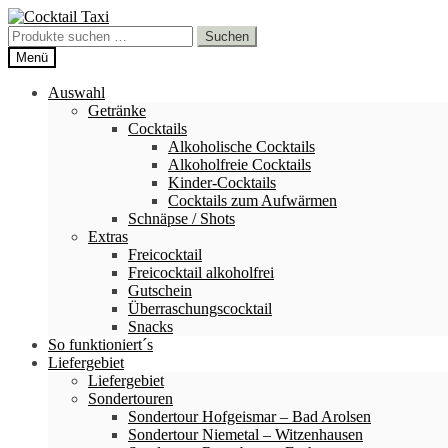
Zur
Zum
Navigation
Inhalt
Suchen
Suchen
springen
springen
nach:
Menü
Auswahl
Getränke
Cocktails
Alkoholische Cocktails
Alkoholfreie Cocktails
Kinder-Cocktails
Cocktails zum Aufwärmen
Schnäpse / Shots
Extras
Freicocktail
Freicocktail alkoholfrei
Gutschein
Überraschungscocktail
Snacks
So funktioniert´s
Liefergebiet
Liefergebiet
Sondertouren
Sondertour Hofgeismar – Bad Arolsen
Sondertour Niemetal – Witzenhausen