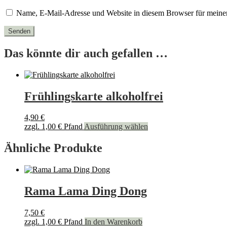
Name, E-Mail-Adresse und Website in diesem Browser für meine
Das könnte dir auch gefallen …
Frühlingskarte alkoholfrei
4,90
€
Dieses
zzgl.
1,00
€
Pfand
Ausführung wählen
Produkt
weist
Ähnliche Produkte
mehrere
Varianten
auf.
Die
Rama Lama Ding Dong
Optionen
können
auf
7,50
€
der
zzgl.
1,00
€
Pfand
In den Warenkorb
Produktseite