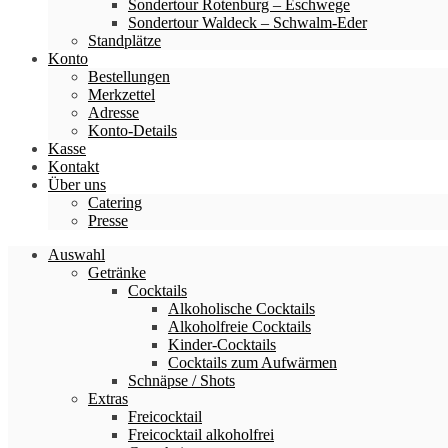
Sondertour Rotenburg – Eschwege
Sondertour Waldeck – Schwalm-Eder
Standplätze
Konto
Bestellungen
Merkzettel
Adresse
Konto-Details
Kasse
Kontakt
Über uns
Catering
Presse
Auswahl
Getränke
Cocktails
Alkoholische Cocktails
Alkoholfreie Cocktails
Kinder-Cocktails
Cocktails zum Aufwärmen
Schnäpse / Shots
Extras
Freicocktail
Freicocktail alkoholfrei