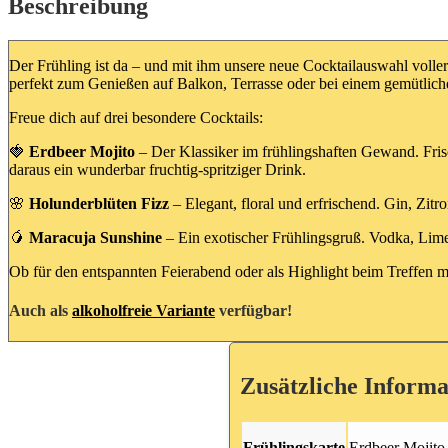
Beschreibung
Der Frühling ist da – und mit ihm unsere neue Cocktailauswahl voller 
perfekt zum Genießen auf Balkon, Terrasse oder bei einem gemütlic
Freue dich auf drei besondere Cocktails:
🍓
Erdbeer Mojito
– Der Klassiker im frühlingshaften Gewand. Fr
daraus ein wunderbar fruchtig-spritziger Drink.
🌸
Holunderblüten Fizz
– Elegant, floral und erfrischend. Gin, Zit
🥭
Maracuja Sunshine
– Ein exotischer Frühlingsgruß. Vodka, Limet
Ob für den entspannten Feierabend oder als Highlight beim Treffen m
Auch als
alkoholfreie Variante
verfügbar!
Zusätzliche Informa
Frühlingskarte
Erdbeer Mojito