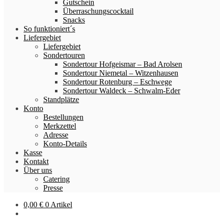
Gutschein
Überraschungscocktail
Snacks
So funktioniert´s
Liefergebiet
Liefergebiet
Sondertouren
Sondertour Hofgeismar – Bad Arolsen
Sondertour Niemetal – Witzenhausen
Sondertour Rotenburg – Eschwege
Sondertour Waldeck – Schwalm-Eder
Standplätze
Konto
Bestellungen
Merkzettel
Adresse
Konto-Details
Kasse
Kontakt
Über uns
Catering
Presse
0,00
€
0 Artikel