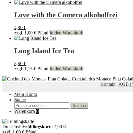
gewählt
werden
Love with the Camera alkoholfrei
4,90
€
zzgl.
1,00
€
Pfand
In den Warenkorb
Long Island Ice Tea
8,90
€
zzgl.
1,15
€
Pfand
In den Warenkorb
Cocktail des Monats: Pina Cola
Kontakt
|
AGB
|
Mein Konto
Suche
Suchen
Suchen
nach:
Warenkorb
0
Du siehst:
Frühlingskarte
7,90
€
zzgl.
1,00
€
Pfand