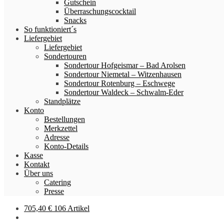
Gutschein
Überraschungscocktail
Snacks
So funktioniert´s
Liefergebiet
Liefergebiet
Sondertouren
Sondertour Hofgeismar – Bad Arolsen
Sondertour Niemetal – Witzenhausen
Sondertour Rotenburg – Eschwege
Sondertour Waldeck – Schwalm-Eder
Standplätze
Konto
Bestellungen
Merkzettel
Adresse
Konto-Details
Kasse
Kontakt
Über uns
Catering
Presse
705,40
€
106 Artikel