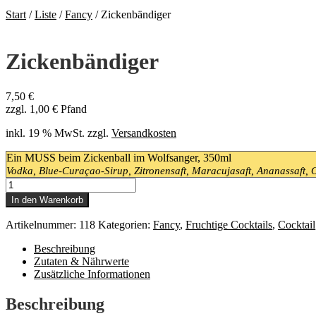
Start
/
Liste
/
Fancy
/
Zickenbändiger
Zickenbändiger
7,50
€
zzgl.
1,00
€
Pfand
inkl. 19 % MwSt.
zzgl.
Versandkosten
Ein MUSS beim Zickenball im Wolfsanger, 350ml
Vodka, Blue-Curaçao-Sirup, Zitronensaft, Maracujasaft, Ananassaft, 
Zickenbändiger
Menge
In den Warenkorb
Artikelnummer:
118
Kategorien:
Fancy
,
Fruchtige Cocktails
,
Cocktail
Beschreibung
Zutaten & Nährwerte
Zusätzliche Informationen
Beschreibung