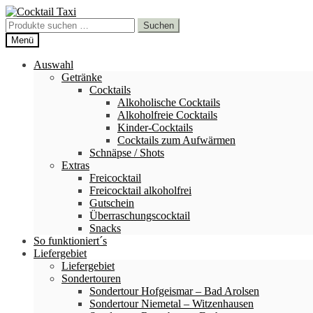
Zur
Zum
Navigation
Inhalt
Suchen
Suchen
springen
springen
nach:
Menü
Auswahl
Getränke
Cocktails
Alkoholische Cocktails
Alkoholfreie Cocktails
Kinder-Cocktails
Cocktails zum Aufwärmen
Schnäpse / Shots
Extras
Freicocktail
Freicocktail alkoholfrei
Gutschein
Überraschungscocktail
Snacks
So funktioniert´s
Liefergebiet
Liefergebiet
Sondertouren
Sondertour Hofgeismar – Bad Arolsen
Sondertour Niemetal – Witzenhausen