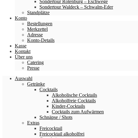
Sondertour Rotenburg – Eschwege
Sondertour Waldeck – Schwalm-Eder
Standplätze
Konto
Bestellungen
Merkzettel
Adresse
Konto-Details
Kasse
Kontakt
Über uns
Catering
Presse
Auswahl
Getränke
Cocktails
Alkoholische Cocktails
Alkoholfreie Cocktails
Kinder-Cocktails
Cocktails zum Aufwärmen
Schnäpse / Shots
Extras
Freicocktail
Freicocktail alkoholfrei