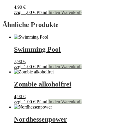
4,90
€
zzgl.
1,00
€
Pfand
In den Warenkorb
Ähnliche Produkte
Swimming Pool
7,90
€
zzgl.
1,00
€
Pfand
In den Warenkorb
Zombie alkoholfrei
4,90
€
zzgl.
1,00
€
Pfand
In den Warenkorb
Nordhessenpower